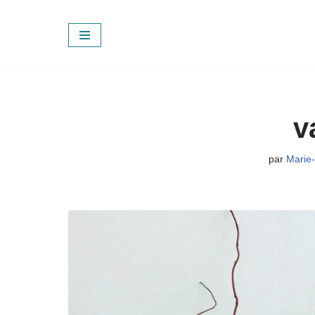
Aller
au
contenu
v
par
Marie