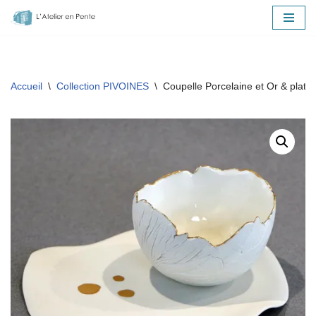
Aller
au
contenu
Accueil
\
Collection PIVOINES
\
Coupelle Porcelaine et Or & plate