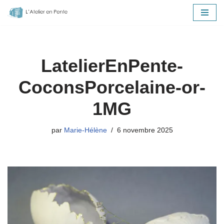
Aller
au
contenu
LatelierEnPente-
CoconsPorcelaine-or-
1MG
par
Marie-Hélène
6 novembre 2025