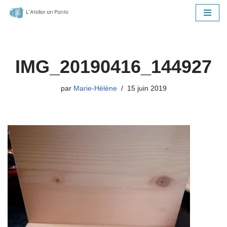
Aller
au
contenu
IMG_20190416_144927
par
Marie-Hélène
15 juin 2019