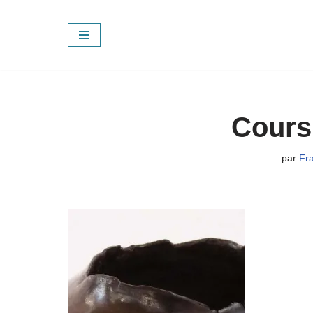
Aller
au
contenu
Cours
par
Fr