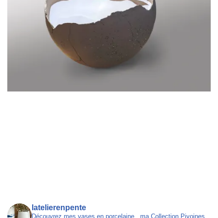
latelierenpente
Découvrez mes vases en porcelaine , ma Collection Pivoines