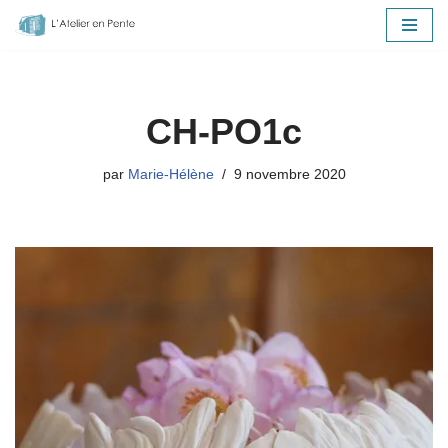
Aller
au
contenu
CH-PO1c
par
Marie-Hélène
9 novembre 2020