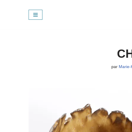
Aller
au
contenu
CH
par
Marie-