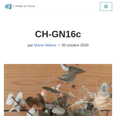
Aller
au
contenu
CH-GN16c
par
Marie-Hélène
30 octobre 2020