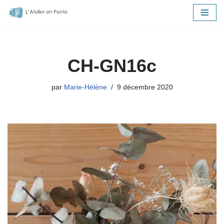
Aller
au
contenu
CH-GN16c
par
Marie-Hélène
9 décembre 2020