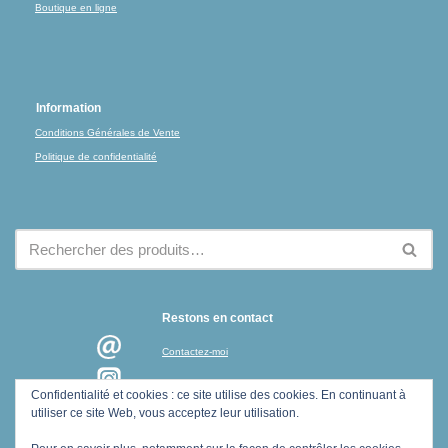
Boutique en ligne
Information
Conditions Générales de Vente
Politique de confidentialité
Restons en contact
Contactez-moi
Instagram
Confidentialité et cookies : ce site utilise des cookies. En continuant à
utiliser ce site Web, vous acceptez leur utilisation.
Newsletter